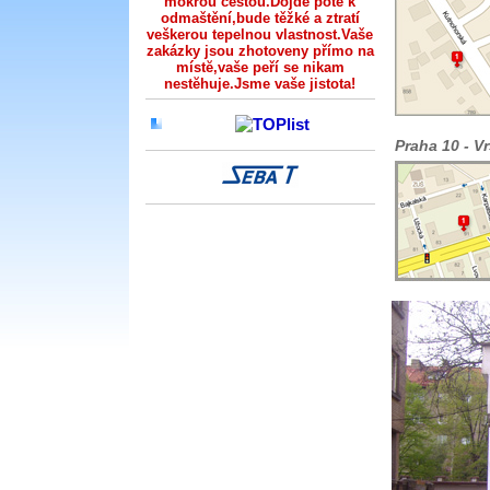
mokrou cestou.Dojde poté k
odmaštění,bude těžké a ztratí
veškerou tepelnou vlastnost.Vaše
zakázky jsou zhotoveny přímo na
místĕ,vaše peří se nikam
nestĕhuje.Jsme vaše jistota!
Praha 10 - V