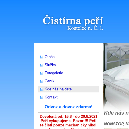
O nás
Služby
Fotogalerie
Ceník
Kde nás najdete
Kontakt
Odvoz a dovoz zdarma!
Kde nás n
Dovolená od: 16.8 - do 20.8.2021
Peří vykupujeme. Pozor !!! Peří
NONSTOP, Ku
se čistí pouze mechanicky,nikoli